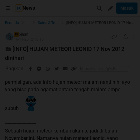
News
Masuk
...
Beranda
Sains & Teknologi
[INFO] HUJAN METEOR LEONID 17 Nov 2012 dinihari
pinah
TS
16-11-2012 13:15
[INFO] HUJAN METEOR LEONID 17 Nov 2012
dinihari
Bagikan
permisi gan, ada info hujan meteor malam nanti nih. ayo
yang bisa pada ngamat antara tengah malam ampe
subuh
-------------------------
Sebuah hujan meteor kembali akan terjadi di bulan
November ini. Namanya hujan meteor Leonid, yang