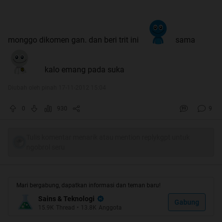
monggo dikomen gan. dan beri trit ini
sama
kalo emang pada suka
Diubah oleh pinah 17-11-2012 15:04
0
930
9
Tulis komentar menarik atau mention replykgpt untuk
ngobrol seru
Mari bergabung, dapatkan informasi dan teman baru!
Sains & Teknologi
Gabung
15.9K
Thread
•
13.8K
Anggota