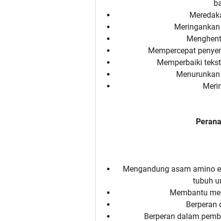
b
Meredak
Meringankan s
Menghent
Mempercepat penyem
Memperbaiki tekstu
Menurunkan k
Meri
Peranan
Mengandung asam amino esen
tubuh u
Membantu memp
Berperan 
Berperan dalam pemb