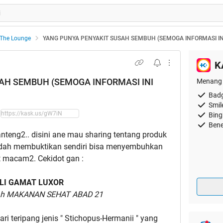
The Lounge
YANG PUNYA PENYAKIT SUSAH SEMBUH (SEMOGA INFORMASI I
K
AH SEMBUH (SEMOGA INFORMASI INI
Menang 
Badg
Smil
Bing
Bene
nteng2.. disini ane mau sharing tentang produk
udah membuktikan sendiri bisa menyembuhkan
t macam2. Cekidot gan :
LI GAMAT LUXOR
ah MAKANAN SEHAT ABAD 21
i teripang jenis " Stichopus-Hermanii " yang