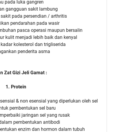
au pada luka gangren
an gangguan sakit lambung
akit pada persendian / arthritis
ikan pendarahan pada wasir
buhan pasca operasi maupun bersalin
r kulit menjadi lebih baik dan kenyal
adar kolesterol dan trigliserida
ngankan penderita asma
 Zat Gizi Jeli Gamat :
1. Protein
sial & non esensial yang diperlukan oleh sel
ntuk pembentukan sel baru
erbaiki jaringan sel yang rusak
dalam pembentukan antibodi
entukan enzim dan hormon dalam tubuh