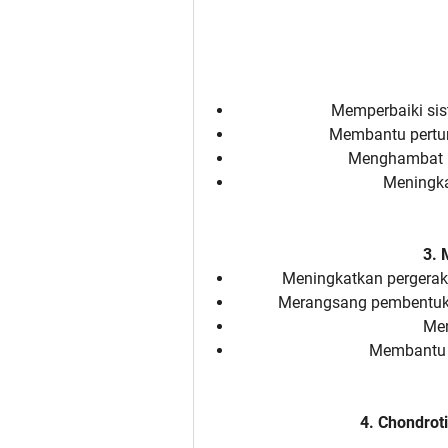
Memperbaiki si
Membantu pertumb
Menghambat p
Meningka
3. 
Meningkatkan pergerak
Merangsang pembentukan
Men
Membantu 
4. Chondrot