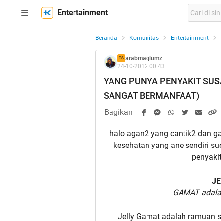
Entertainment
Beranda
Komunitas
Entertainment
arabmaqlumz
TS
24-10-2012 00:43
YANG PUNYA PENYAKIT SUS
SANGAT BERMANFAAT)
Bagikan
halo agan2 yang cantik2 dan ga
kesehatan yang ane sendiri s
penyaki
JE
GAMAT adal
Jelly Gamat adalah ramuan sar