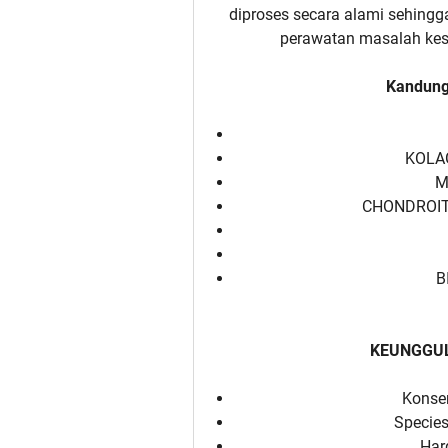
diproses secara alami sehing
perawatan masalah kes
Kandunga
KOLAG
M
CHONDROIT
B
KEUNGGUL
Konse
Species
Har