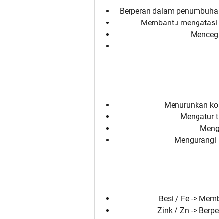
Berperan dalam penumbuhan 
Membantu mengatasi m
Mencega
Menurunkan kol
Mengatur t
Mengu
Mengurangi r
Besi / Fe -> Me
Zink / Zn -> Berp