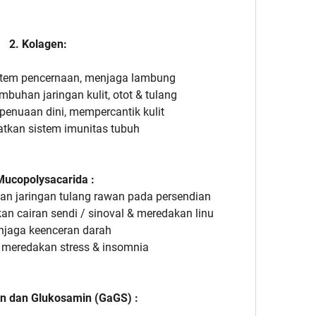
2. Kolagen:
stem pencernaan, menjaga lambung
uhan jaringan kulit, otot & tulang
enuaan dini, mempercantik kulit
tkan sistem imunitas tubuh
Mucopolysacarida :
an jaringan tulang rawan pada persendian
 cairan sendi / sinoval & meredakan linu
jaga keenceran darah
meredakan stress & insomnia
in dan Glukosamin (GaGS) :