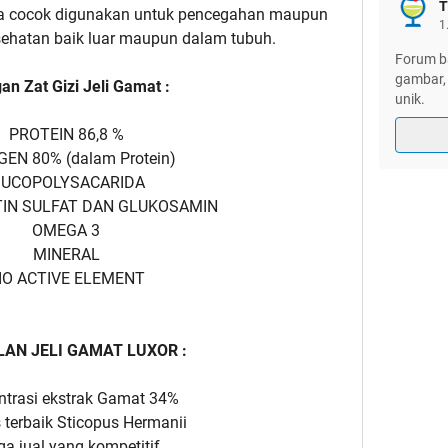
T
ga cocok digunakan untuk pencegahan maupun
1
ehatan baik luar maupun dalam tubuh.
Forum ba
gambar, 
n Zat Gizi Jeli Gamat :
unik.
PROTEIN 86,8 %
EN 80% (dalam Protein)
UCOPOLYSACARIDA
IN SULFAT DAN GLUKOSAMIN
OMEGA 3
MINERAL
IO ACTIVE ELEMENT
AN JELI GAMAT LUXOR :
ntrasi ekstrak Gamat 34%
 terbaik Sticopus Hermanii
ga jual yang kompetitif