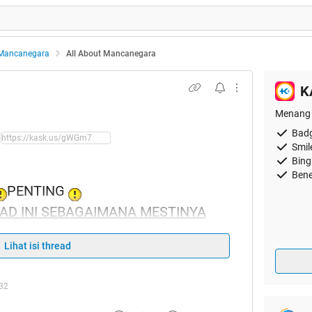
Mancanegara
All About Mancanegara
K
Menang 
Badg
Smil
Bing
Bene
PENTING
D INI SEBAGAIMANA MESTINYA
Lihat isi thread
RULES
:32
e sebelum beli tiket
 dulu sendiri di Google atau website yang