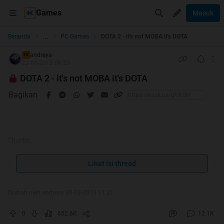
Games
Masuk
...
Beranda
PC Games
DOTA 2 - it's not MOBA it's DOTA
andreya
TS
22-08-2012 06:53
DOTA 2 - it's not MOBA it's DOTA
Bagikan
Quote:
Developer
: Valve Corporation
Lihat isi thread
Publisher
: Valve Corporation
Distributor
: Steam (online)
Diubah oleh andreya 30-03-2013 01:21
Director
: Erik Johnson
Designer
:
IceFrog
0
652.6K
12.1K