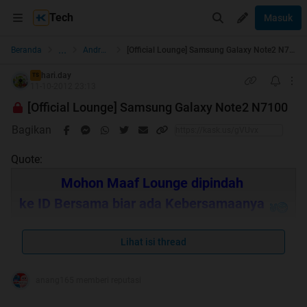
Tech
Masuk
...
Beranda
Android
[Official Lounge] Samsung Galaxy Note2 N7100
hari.day
TS
11-10-2012 23:13
[Official Lounge] Samsung Galaxy Note2 N7100
Bagikan
Quote:
Mohon Maaf Lounge dipindah
ke ID Bersama biar ada Kebersamaanya
Lihat isi thread
Rumah baru kesini aja yah
anang165 memberi reputasi
>> Klik aja Gan
New [Official Lounge] Samsung Galaxy