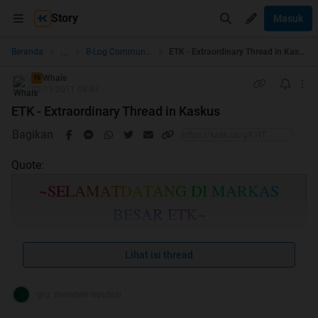
Story
Masuk
...
Beranda
B-Log Community
ETK - Extraordinary Thread in Kaskus
Whais
TS
22-11-2011 08:47
ETK - Extraordinary Thread in Kaskus
Bagikan
Quote:
~
S
E
L
A
M
A
T
D
A
T
A
N
G
D
I
M
A
R
K
A
S
B
E
S
A
R
E
T
K
~
Lihat isi thread
grg. memberi reputasi