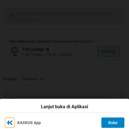
Tulis komentar menarik atau mention replykgpt untuk
ngobrol seru
Mari bergabung, dapatkan informasi dan teman baru!
The Lounge
Gabung
1.3M
Thread
•
108.4K
Anggota
Urutkan
Terlama
Tulis komentar menarik atau mention replykgpt untuk
ngobrol seru
Lanjut buka di Aplikasi
KASKUS App
Buka
Ikuti KASKUS di
Kami menggunakan Cookies