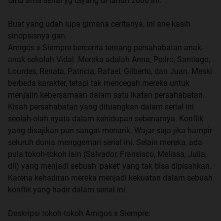
tahu ama serial yg tayang di tahun 2000 ini.
Buat yang udah lupa gimana ceritanya, ini ane kasih
sinopsisnya gan.
Amigos x Siempre bercerita tentang persahabatan anak-
anak sekolah Vidal. Mereka adalah Anna, Pedro, Santiago,
Lourdes, Renata, Patricia, Rafael, Gilberto, dan Juan. Meski
berbeda karakter, tetapi tak mencegah mereka untuk
menjalin kebersamaan dalam satu ikatan persahabatan.
Kisah persahabatan yang dituangkan dalam serial ini
seolah-olah nyata dalam kehidupan sebenarnya. Konflik
yang disajikan pun sangat menarik. Wajar saja jika hampir
seluruh dunia menggemari serial ini. Selain mereka, ada
pula tokoh-tokoh lain (Salvador, Fransisco, Melissa, Julia,
dll) yang menjadi sebuah 'paket' yang tak bisa dipisahkan.
Karena kehadiran mereka menjadi kekuatan dalam sebuah
konflik yang hadir dalam serial ini.
Deskripsi tokoh-tokoh Amigos x Siempre.