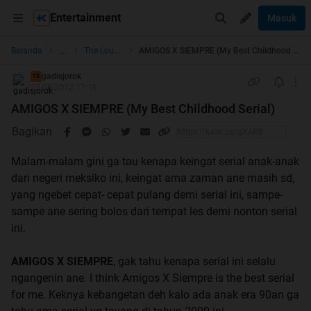
Entertainment
Masuk
...
Beranda
The Lounge
AMIGOS X SIEMPRE (My Best Childhood Serial)
gadisjorok
TS
17-08-2012 17:19
AMIGOS X SIEMPRE (My Best Childhood Serial)
Bagikan
Malam-malam gini ga tau kenapa keingat serial anak-anak
dari negeri meksiko ini, keingat ama zaman ane masih sd,
yang ngebet cepat- cepat pulang demi serial ini, sampe-
sampe ane sering bolos dari tempat les demi nonton serial
ini.
AMIGOS X SIEMPRE
, gak tahu kenapa serial ini selalu
ngangenin ane. I think Amigos X Siempre is the best serial
for me. Keknya kebangetan deh kalo ada anak era 90an ga