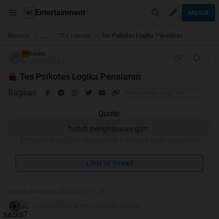
Entertainment
Masuk
...
Beranda
The Lounge
Tes Psikotes Logika Penalaran
heriiel
TS
06-07-2012 08:21
Tes Psikotes Logika Penalaran
Bagikan
Quote:
butuh penghijauan gan,
100 orang yg udh iso sangat berguna buat reboisasi
saya, timpuk cendol gan biar seger lagi
A : kenapa ID lu jadi merah?
Lihat isi thread
gue : ditimpuk bata sama sesepuh KSP
.
A : oh, mg apa yg terjadi
Diubah oleh heriiel 23-03-2013 11:28
gue : cek aja ke TKP,
KLIK BRAY
nyimak92 dan sazka7 memberi reputasi