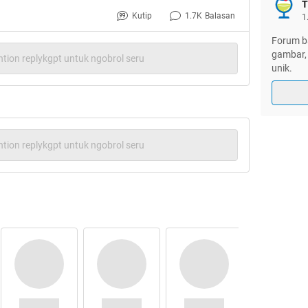
T
Kutip
1.7K
Balasan
1
Forum ba
gambar, 
tion replykgpt untuk ngobrol seru
unik.
dang dalam keadaan kepanasan atau
i mengguyur air langsung ke kepala saat
tion replykgpt untuk ngobrol seru
entu, mengguyur air langsung ke kepala
 bisa menyebabkan stroke.
tubuh manusia baik yang berada di dalam
ada aktivitas otak. Otak berfungsi untuk
gsi secara normal, maka sesuatu yang
at mempengaruhi otak.
suma, SpS (K), dokter spesialis saraf