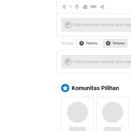
sebaliknya.
1
68K
Tulis komentar menarik atau men
Urutan
Terbaru
Terlama
Maka itu disarankan bila se
kedinginan, sebaiknya hindar
Tulis komentar menarik atau men
mandi. Pada orang-orang tert
dengan suhu yang berlawanan
Komunitas Pilihan
Semua titik dan suhu dalam 
maupun di luar berpengaruh p
memonitor tubuh agar berfun
ganjil pada tubuh tentu sang
Menurut Prof dr Teguh Ranaku