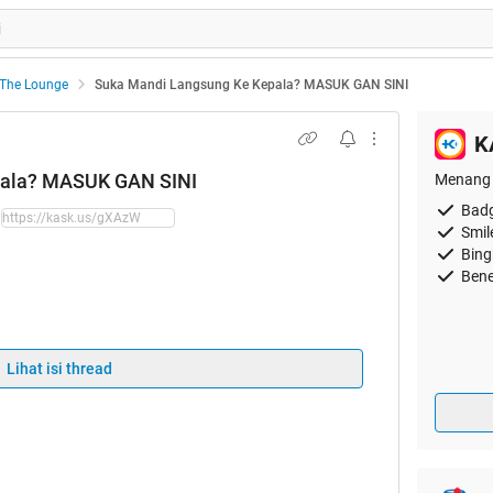
The Lounge
Suka Mandi Langsung Ke Kepala? MASUK GAN SINI
K
pala? MASUK GAN SINI
Menang 
Badg
Smil
Bing
Bene
Lihat isi thread
t mandi jangan langsung mengguyur air ke
stroke. Ternyata menurut pakar saraf
 pada orang-orang tertentu yakni saat
nas dan suhu tubuh sedang dalam kondisi