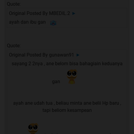
Quote:
Original Posted By
MBEDIL.2
►
ayah dan ibu gan
Quote:
Original Posted By
gunawan91
►
sayang 2 2nya , ane belom bisa bahagiain keduanya
gan
ayah ane udah tua , beliau minta ane belii Hp baru ,
tapi beliom kesampean