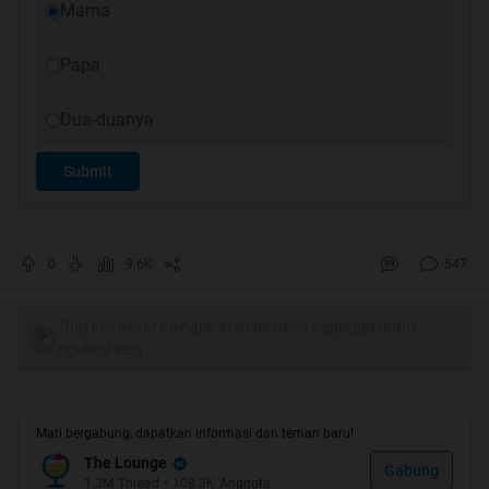
Mama
Papa
Dua-duanya
Submit
0
9.6K
547
Tulis komentar menarik atau mention replykgpt untuk
ngobrol seru
Mari bergabung, dapatkan informasi dan teman baru!
The Lounge
Gabung
1.3M
Thread
•
108.3K
Anggota