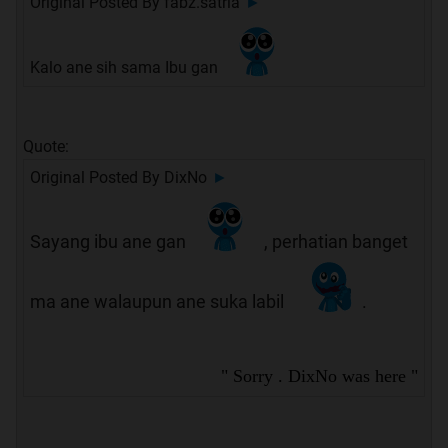
Original Posted By
fabz.satria
►
Kalo ane sih sama Ibu gan
Quote:
Original Posted By
DixNo
►
Sayang ibu ane gan
, perhatian banget
ma ane walaupun ane suka labil
.
" Sorry . DixNo was here "