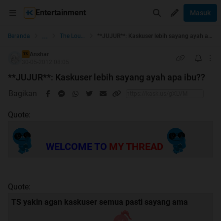
Entertainment
Masuk
...
Beranda
The Lounge
**JUJUR**: Kaskuser lebih sayang ayah apa ibu??
Anshar
TS
30-05-2012 08:05
**JUJUR**: Kaskuser lebih sayang ayah apa ibu??
Bagikan
Quote:
WELCOME TO
MY THREAD
Quote:
TS yakin agan kaskuser semua pasti sayang ama