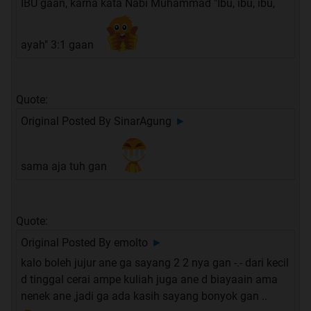
IBU gaan, karna kata Nabi Muhammad "Ibu, ibu, ibu,
ayah" 3:1 gaan
Quote:
Original Posted By
SinarAgung
►
sama aja tuh gan
Quote:
Original Posted By
emolto
►
kalo boleh jujur ane ga sayang 2 2 nya gan -.- dari kecil
d tinggal cerai ampe kuliah juga ane d biayaain ama
nenek ane ,jadi ga ada kasih sayang bonyok gan ..