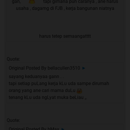
gan,
tapi gimana pun caranya , ane harus
usaha , dagamg di FJB , kerja bangunan niatnya
harus tetep semaangatttt
Quote:
Original Posted By
bellacullen3510
►
sayang keduanyaa gann . .
tapi setiap puLang kerja kLu uda sampe dirumah
orang yang ane cari mama duLu
tenang kLu uda ngLyat muka beLiau ,,
Quote:
Original Posted By
bMax
►