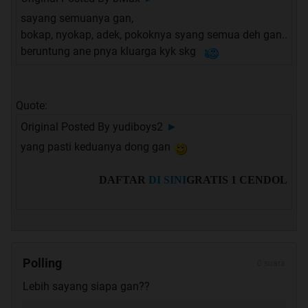
sayang semuanya gan,
bokap, nyokap, adek, pokoknya syang semua deh gan..
beruntung ane pnya kluarga kyk skg
Quote:
Original Posted By
yudiboys2
►
yang pasti keduanya dong gan
DAFTAR
DI SINI
GRATIS 1 CENDOL
Polling
0 suara
Lebih sayang siapa gan??