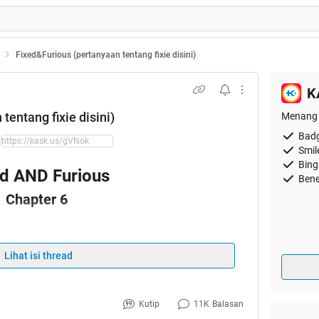
Fixed&Furious (pertanyaan tentang fixie disini)
K
tentang fixie disini)
Menang 
Badg
Smil
Bing
ed AND Furious
Bene
Chapter 6
 COLABORATION"
Lihat isi thread
n tentang fixie disini)
 HALAMAN 1 DULU)
Kutip
11K
Balasan