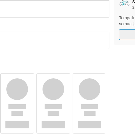
S
2
salamualaikum
Tempatn
 our thread starter
semua je
xPIVOTx
cink
:
it
:
am bentuk apa pun.