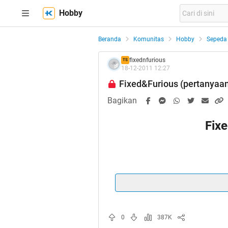
Hobby
Beranda
Komunitas
Hobby
Sepeda
fixednfurious
TS
18-12-2011 12:27
Fixed&Furious (pertanyaan 
Bagikan
Fix
"THE
(pertanyaa
(BACA
0
387K