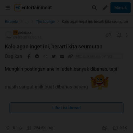
Entertainment
Masuk
...
Beranda
The Lounge
Kalo agan inget ini, berarti kita seumuran
petruxxx
TS
09-02-2012 06:14
Kalo agan inget ini, berarti kita seumuran
Bagikan
Mungkin postingan ane ini udah banyak dibahas, tapi
masih sangat asik buat dibahas bareng
Masih inget tahun 90-an gak gan?
Lihat isi thread
Jaman SD-SMP kita dulu yang pernah ngetrend apa aja?
nih coba ane ingetin.. :
0
254.6K
9.3K