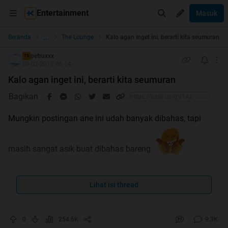
Entertainment
Masuk
...
Beranda
The Lounge
Kalo agan inget ini, berarti kita seumuran
petruxxx
TS
09-02-2012 06:14
Kalo agan inget ini, berarti kita seumuran
Bagikan
Mungkin postingan ane ini udah banyak dibahas, tapi
masih sangat asik buat dibahas bareng
Masih inget tahun 90-an gak gan?
Lihat isi thread
Jaman SD-SMP kita dulu yang pernah ngetrend apa aja?
nih coba ane ingetin.. :
0
254.6K
9.3K