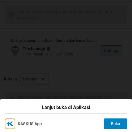
*artis cilik : bondan prakoso (lumba2), eno lerian (nyamuk
nakal), maissy (cilukba), trio kwek-kwek, agnes monica
Tulis komentar menarik atau mention replykgpt untuk
ngobrol seru
*baca komik Doraemon, Dragon Ball, Kungfu Boy, atau
buku serem Goosebumps sampe2 disita guru..
Mari bergabung, dapatkan informasi dan teman baru!
*Rebutan maen dingdong, Kalo yang tajir beli Nintendo ato
The Lounge
Gabung
1.3M
Thread
•
108.3K
Anggota
Sega biar bisa main Mario Bros atau Sonic
*Ngabisin koin recehan di telpon umum buat nelpon
Urutkan
Terlama
gebetan,
Tulis komentar menarik atau mention replykgpt untuk
ngobrol seru
Lanjut buka di Aplikasi
*Pake jam G-Shock (ini udah keren banget dulu
)
KASKUS App
Buka
Ikuti KASKUS di
Kami menggunakan Cookies