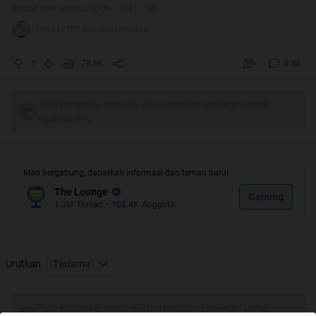
Diubah oleh reizaku 10-06-2014 03:35
tien212700 memberi reputasi
1
79.6K
8.8K
Tulis komentar menarik atau mention replykgpt untuk
ngobrol seru
Mari bergabung, dapatkan informasi dan teman baru!
The Lounge
Gabung
1.3M
Thread
•
108.4K
Anggota
Urutkan
Terlama
Quote:
Tulis komentar menarik atau mention replykgpt untuk