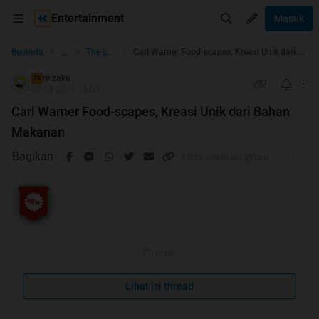
Entertainment
Masuk
...
Beranda
The Lounge
Carl Warner Food-scapes, Kreasi Unik dari Bahan Makanan
reizaku
TS
07-10-2011 19:00
Carl Warner Food-scapes, Kreasi Unik dari Bahan
Makanan
Bagikan
Quote:
Quote:
Lihat isi thread