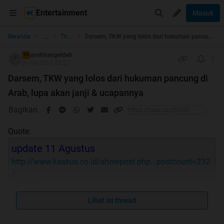
Entertainment
Masuk
...
Beranda
The Lounge
Darsem, TKW yang lolos dari hukuman pancung di Arab, lupa akan janji & ucapannya
anehbangetdeh
TS
01-08-2011 22:27
Darsem, TKW yang lolos dari hukuman pancung di
Arab, lupa akan janji & ucapannya
Bagikan
Quote:
update 11 Agustus
http://www.kaskus.co.id/showpost.php...postcount=232
1
[VIDEO]
http://www.kaskus.co.id/showpost.php...&postcount=85
Lihat isi thread
6