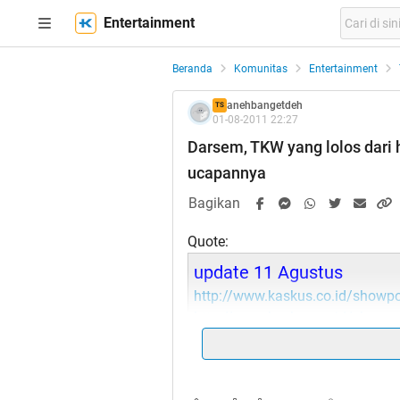
Entertainment
Beranda
Komunitas
Entertainment
anehbangetdeh
TS
01-08-2011 22:27
Darsem, TKW yang lolos dari 
ucapannya
Bagikan
Quote:
update 11 Agustus
http://www.kaskus.co.id/showpo
http://www.kaskus.co.id/showpo
Quote: