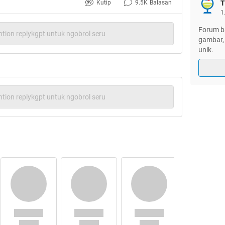
Kutip
9.5K
Balasan
T
1
Forum ba
tion replykgpt untuk ngobrol seru
gambar, 
unik.
n janjinya
:
tion replykgpt untuk ngobrol seru