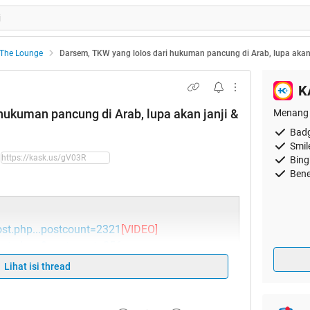
The Lounge
Darsem, TKW yang lolos dari hukuman pancung di Arab, lupa akan
K
hukuman pancung di Arab, lupa akan janji &
Menang 
Badg
Smil
Bing
Bene
st.php...postcount=2321
[VIDEO]
st.php...&postcount=856
Lihat isi thread