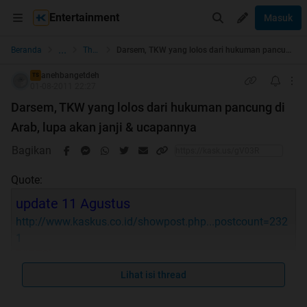
Entertainment
Masuk
...
Beranda
The Lounge
Darsem, TKW yang lolos dari hukuman pancung di Arab, lupa akan janji & ucapannya
anehbangetdeh
TS
01-08-2011 22:27
Darsem, TKW yang lolos dari hukuman pancung di
Arab, lupa akan janji & ucapannya
Bagikan
Quote:
update 11 Agustus
http://www.kaskus.co.id/showpost.php...postcount=232
1
[VIDEO]
http://www.kaskus.co.id/showpost.php...&postcount=85
Lihat isi thread
6