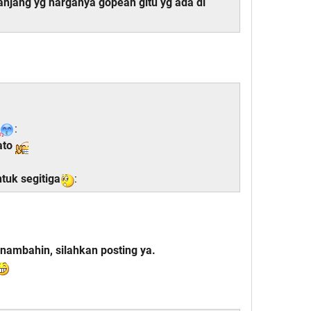
njang yg harganya gopean gitu yg ada di
:
ato
ntuk segitiga
:
nambahin, silahkan posting ya.