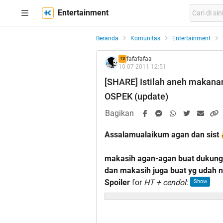
Entertainment
Beranda
Komunitas
Entertainment
fafafafaa
TS
10-07-2011 12:51
[SHARE] Istilah aneh makana
OSPEK (update)
Bagikan
Assalamualaikum agan dan sist
makasih agan-agan buat dukunga
dan makasih juga buat yg udah 
Spoiler
for
HT + cendol
: