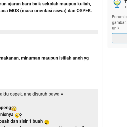
T
hun ajaran baru baik sekolah maupun kuliah,
1
-masa MOS (masa orientasi siswa) dan OSPEK.
Forum ba
gambar, 
unik.
 makanan, minuman maupun istilah aneh yg
aktu ospek, ane disuruh bawa =
mpeng
enisnya
buah dan sisir 1 buah