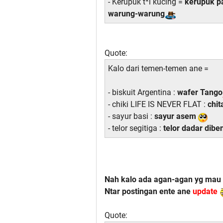
- Kerupuk t*i kucing =
kerupuk pa
warung-warung
Quote:
Kalo dari temen-temen ane =
- biskuit Argentina :
wafer Tango
- chiki LIFE IS NEVER FLAT :
chit
- sayur basi :
sayur asem
- telor segitiga :
telor dadar dibe
Nah kalo ada agan-agan yg mau 
Ntar postingan ente ane
update
Quote: