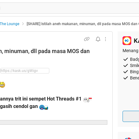
The Lounge
[SHARE] Istilah aneh makanan, minuman, dll pada masa MOS dan
K
n, minuman, dll pada masa MOS dan
Menang 
Badg
Smil
Bing
Bene
nnya trit ini sempet Hot Threads #1
ngasih cendol gan