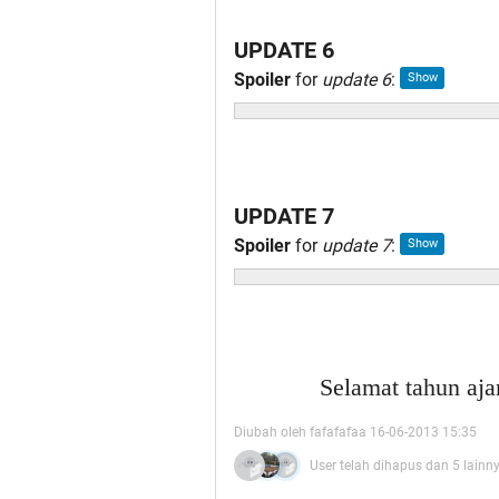
UPDATE 6
Spoiler
for
update 6
:
UPDATE 7
Spoiler
for
update 7
:
Selamat tahun aj
Diubah oleh fafafafaa 16-06-2013 15:35
User telah dihapus dan 5 lainn