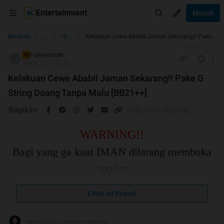
Entertainment
Masuk
...
Beranda
The Lounge
Kelakuan Cewe Ababil Jaman Sekarang!! Pake G String Doang Tanpa Malu [BB21++]
Fujiyamateh
TS
26-06-2011 03:26
Kelakuan Cewe Ababil Jaman Sekarang!! Pake G
String Doang Tanpa Malu [BB21++]
Bagikan
WARNING!!
Bagi yang ga kuat IMAN dilarang membuka
spoiler
Spoiler
for
BB21++
:
Lihat isi thread
telninoz275 memberi reputasi