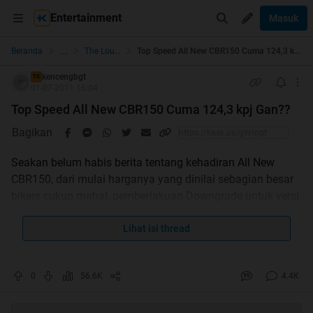
Entertainment
Masuk
...
Beranda
The Lounge
Top Speed All New CBR150 Cuma 124,3 kpj Gan??
kencengbgt
TS
01-07-2011 16:04
Top Speed All New CBR150 Cuma 124,3 kpj Gan??
Bagikan
Seakan belum habis berita tentang kehadiran All New
CBR150, dari mulai harganya yang dinilai sebagian besar
bikers cukup mahal, pemberlakuan Downgrade untuk versi
Indonesia, dan kini kembali menyeruak ke permukaan
kabar yang cukup membuat kaget sebagian banyak
Lihat isi thread
orang..Apalagi kalau bukan kesalahan penulisan spek
yang di lakukan oleh pihak AHM sendiri seperti yang di
0
56.6K
4.4K
lansir oleh banyak media.