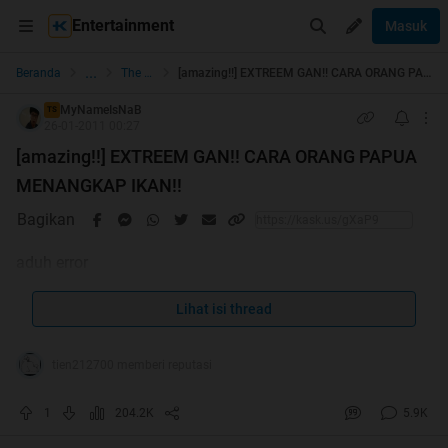
Entertainment
Masuk
...
Beranda
The Lounge
[amazing!!] EXTREEM GAN!! CARA ORANG PAPUA MENANGKAP IKAN!!
MyNameIsNaB
TS
26-01-2011 00:27
[amazing!!] EXTREEM GAN!! CARA ORANG PAPUA
MENANGKAP IKAN!!
Bagikan
aduh error
Lihat isi thread
tien212700 memberi reputasi
1
204.2K
5.9K