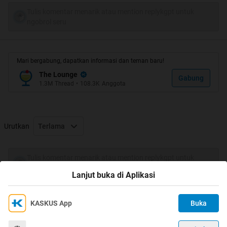
Tulis komentar menarik atau mention replykgpt untuk
ngobrol seru
Mari bergabung, dapatkan informasi dan teman baru!
The Lounge
Gabung
1.3M
Thread
•
108.3K
Anggota
Urutkan
Terlama
Tulis komentar menarik atau mention replykgpt untuk
ngobrol seru
Lanjut buka di Aplikasi
KASKUS App
Buka
Ikuti KASKUS di
Kami menggunakan Cookies
Dengan terus mengakses situs ini dan mengklik tombol