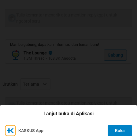
Quote:
Tulis komentar menarik atau mention replykgpt untuk
Quote:
ngobrol seru
THX For MOMOD + MIMIN yang buat
thread ane HT
Mari bergabung, dapatkan informasi dan teman baru!
The Lounge
Gabung
1.3M
Thread
•
108.3K
Anggota
Quote:
Spoiler
for
HT
:
Urutkan
Terlama
Tulis komentar menarik atau mention replykgpt untuk
Quote:
ngobrol seru
Lanjut buka di Aplikasi
10 Jersey Klub Sepakbola Terbaik Musim
2010/2011
KASKUS App
Buka
Ikuti KASKUS di
Kami menggunakan Cookies