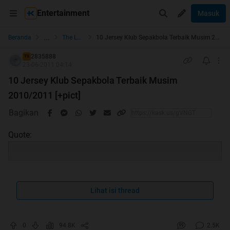
Entertainment
Masuk
...
Beranda
The Lounge
10 Jersey Klub Sepakbola Terbaik Musim 2010/2011 [+pict]
2835888
TS
23-06-2011 04:14
10 Jersey Klub Sepakbola Terbaik Musim
2010/2011 [+pict]
Bagikan
Quote:
Quote:
Lihat isi thread
Sorry Gan Kalau Repost
0
94.8K
2.5K