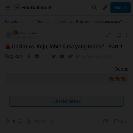
Entertainment
Masuk
...
Beranda
The Lounge
Coklat vs. Keju, lebih suka yang mana? - Part 1
cayaa..ayaa..
TS
15-05-2011 03:40
Coklat vs. Keju, lebih suka yang mana? - Part 1
Bagikan
Quote:
Lihat isi thread
Quote:
Ketemu ama ane lagi
nah ane kali ini mau nanya ke
agan2,
0
107.1K
10K
Lebih suka COKLAT