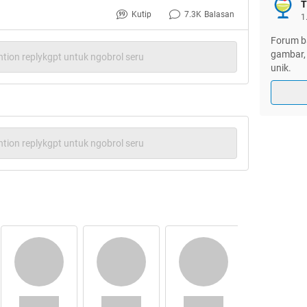
T
NO REPOST !
Kutip
7.3K
Balasan
1
Forum ba
gambar, 
tion replykgpt untuk ngobrol seru
unik.
n dari kisah nyata yang pernah di mailist
t kisahnya . Ada sepasang suami istri yang
tion replykgpt untuk ngobrol seru
a 8 tahun. Dengan berjalannya waktu, si
bahan pada sikap suami. suami jadi sering
siang sering tidak di rumah. Mula-mula si
a lama timbul rasa curiga. Apalagi beredar
mi punya WIL seorang janda muda.
akit hatinya saat melihat pasangannya
 lain? tapi bagaimana jalan keluar yang
terbaik?