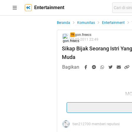
Entertainment
Beranda
Komunitas
Entertainment
gon.freecs
TS
28-05-2011 22:49
Sikap Bijak Seorang Istri Ya
Muda
Bagikan
MO
Spoiler
for
buka
:
tien212700 memberi reputasi