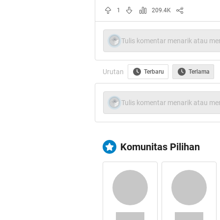
1
209.4K
Spoiler
for
bukti
:
Tulis komentar menarik atau men
Urutan
Terbaru
Terlama
Ini merupakan sebuah kutipa
beberapa tahun silam, beriku
Tulis komentar menarik atau men
sudah berumah tangga selam
istri merasakan adanya peru
pulang malam, kalau minggu 
Komunitas Pilihan
istri tenang saja, tapi lam
gosip kalau si sua
Wanita mana yang tidak s
berselingkuh dengan wanita