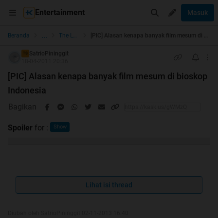
Entertainment
Masuk
...
Beranda
The Lounge
[PIC] Alasan kenapa banyak film mesum di bioskop Indonesia
SatrioPininggit
TS
18-04-2011 20:36
[PIC] Alasan kenapa banyak film mesum di bioskop
Indonesia
Bagikan
Spoiler
for
:
agan2 pasti tau kan belakangan ini banyak film2 mesum
indonesia berkedok film horor...
Lihat isi thread
contohnya ini...
Diubah oleh SatrioPininggit 02-11-2013 16:40