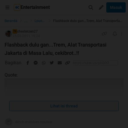
Entertainment
Masuk
...
Beranda
Lounge Pictures
Flashback dulu gan...Trem, Alat Transportasi Jakarta di Masa Lalu, cekibrot..!!
chesterzen27
TS
23-03-2011 19:24
Flashback dulu gan...Trem, Alat Transportasi
Jakarta di Masa Lalu, cekibrot..!!
Bagikan
Quote:
akhirnya setelah lama menanti jadi HT
Lihat isi thread
pertama ane... makasih mimin momod
dan kaskuer lainya...
4iinch memberi reputasi