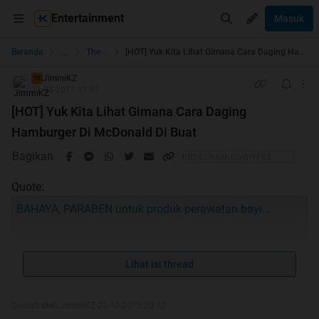
Entertainment
Masuk
...
Beranda
The Lounge
[HOT] Yuk Kita Lihat Gimana Cara Daging Hamburger Di McDonald Di Buat
JimmiKZ
TS
31-03-2011 11:51
[HOT] Yuk Kita Lihat Gimana Cara Daging
Hamburger Di McDonald Di Buat
Bagikan
Quote:
BAHAYA, PARABEN untuk produk perawatan bayi...
[Video] BULE Ini Protes Tentang KABUT ASAP!!!
Lihat isi thread
Biar Anak Cepat Nyerap Pelajaran, Pakai Media Ini Gan!
Diubah oleh JimmiKZ 23-10-2015 20:12
[Share] Ternyata, Belajar Itu Bukan Sekedar Menghafal