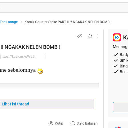
The Lounge
Komik Counter Strike PART II !!! NGAKAK NELEN BOMB !
K
I !!! NGAKAK NELEN BOMB !
Menang 
Badg
Smil
Bing
s ane sebelomnya
Bene
Lihat isi thread
 !! GPL !! REDE TO NGAKAK
Kutip
3.9K
Balasan