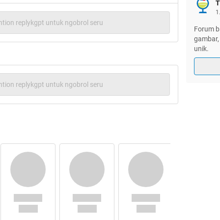
T
1
tion replykgpt untuk ngobrol seru
Forum ba
gambar, 
unik.
tion replykgpt untuk ngobrol seru