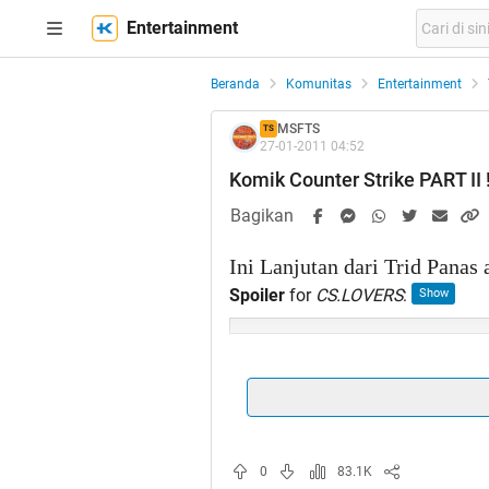
Entertainment
Beranda
Komunitas
Entertainment
MSFTS
TS
27-01-2011 04:52
Komik Counter Strike PART I
Bagikan
Ini Lanjutan dari Trid Pana
Spoiler
for
CS.LOVERS
:
TO DO POINT AJA GAN
0
83.1K
NELEN SG ??