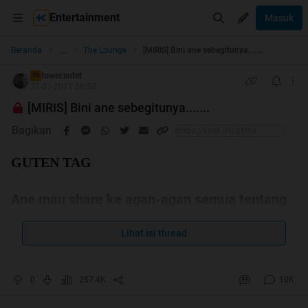
Entertainment
Masuk
...
Beranda
The Lounge
[MIRIS] Bini ane sebegitunya.......
tower.sutet
TS
27-01-2011 06:53
[MIRIS] Bini ane sebegitunya.......
Bagikan
GUTEN TAG
Ane mau share ke agan-agan semua tentang
kehidupan ane.
Lihat isi thread
Tujuh tahun usia pernikahanku dengan Maya (
maaf namanya ane
0
257.4K
10K
samarka
n) sungguh masa yang sulit.
Semakin hari semakin tidak ada kecocokan diantara kami. Kami