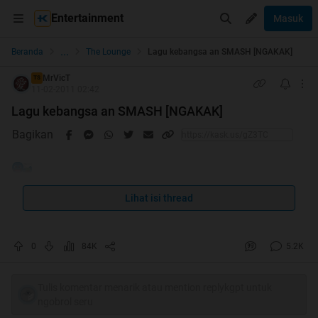
Entertainment
Masuk
...
Beranda
The Lounge
Lagu kebangsa an SMASH [NGAKAK]
MrVicT
TS
11-02-2011 02:42
Lagu kebangsa an SMASH [NGAKAK]
Bagikan
Lihat isi thread
0
84K
5.2K
Tulis komentar menarik atau mention replykgpt untuk
ngobrol seru