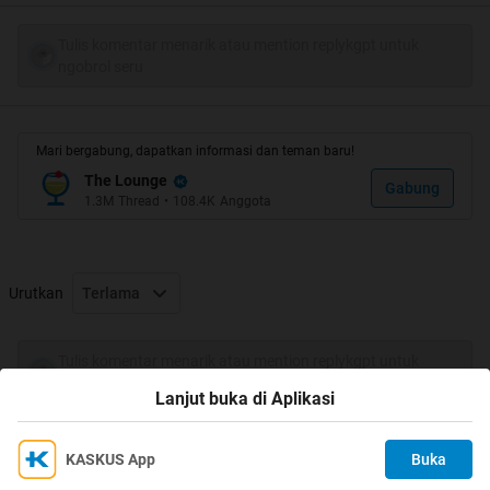
Tulis komentar menarik atau mention replykgpt untuk
ngobrol seru
cekibrot gan.....
Mari bergabung, dapatkan informasi dan teman baru!
The Lounge
yang paling GRESS nih gan,..(Siap-siap kedinginan yak,..)
Gabung
1.3M
Thread
•
108.4K
Anggota
lanjutannya ada disini gan + Lolita Agustine (Emaknya si
TEBE),...
Urutkan
Terlama
Spoiler
for
adem1
:
Tulis komentar menarik atau mention replykgpt untuk
ngobrol seru
Lanjut buka di Aplikasi
Spoiler
for
adem2
:
KASKUS App
Buka
Ikuti KASKUS di
Kami menggunakan Cookies