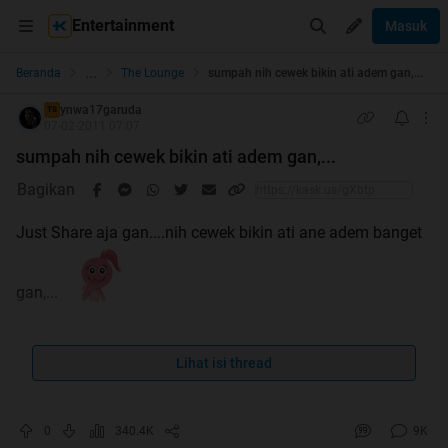
Entertainment
Masuk
...
Beranda
The Lounge
sumpah nih cewek bikin ati adem gan,...
ynwa17garuda
TS
07-02-2011 07:07
sumpah nih cewek bikin ati adem gan,...
Bagikan
Just Share aja gan....nih cewek bikin ati ane adem banget
gan,...
Lihat isi thread
lumayan gan ane ditimpuk
karena trid ini gan,...
0
340.4K
9K