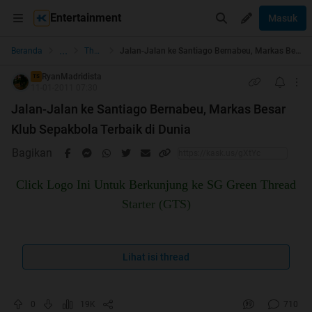
Entertainment
Masuk
...
Beranda
The Lounge
Jalan-Jalan ke Santiago Bernabeu, Markas Besar Klub Sepakbola Terbaik di Dunia
RyanMadridista
TS
11-01-2011 07:30
Jalan-Jalan ke Santiago Bernabeu, Markas Besar
Klub Sepakbola Terbaik di Dunia
Bagikan
Click Logo Ini Untuk Berkunjung ke SG Green Thread
Starter (GTS)
Lihat isi thread
0
19K
710