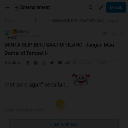
Entertainment
Masuk
...
Beranda
The Lounge
MINTA SLIP BIRU SAAT DITILANG -Jangan Mau Damai di Tempat !-
flaker27
TS
08-01-2011 10:47
MINTA SLIP BIRU SAAT DITILANG -Jangan Mau
Damai di Tempat !-
Bagikan
met sore agan" sekalian...
ane newbie neh...
mau share....
Lihat isi thread