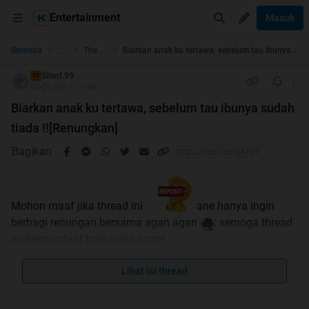
Entertainment
Masuk
...
Beranda
The Lounge
Biarkan anak ku tertawa, sebelum tau ibunya sudah tiada !![Renungkan]
Silent.99
TS
05-01-2011 11:46
Biarkan anak ku tertawa, sebelum tau ibunya sudah
tiada !![Renungkan]
Bagikan
Mohon maaf jika thread ini
ane hanya ingin
berbagi renungan bersama agan agan
: semoga thread
ini bermanfaat bagi agan agan!
Lihat isi thread
Di
ya gan