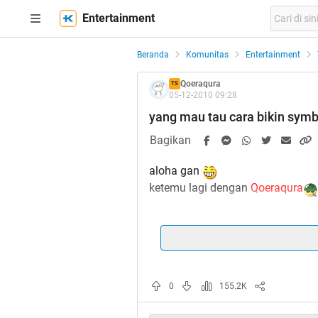
Entertainment
Beranda
Komunitas
Entertainment
Qoeraqura
TS
05-12-2010 09:28
yang mau tau cara bikin symb
Bagikan
aloha gan
ketemu lagi dengan
Qoeraqura
sekarang, saya bakal sharing ten
Social Network, contohnya sepert
lainnya...
ini di sebut juga "ASCII" gan kep
0
155.2K
Information Interchange" atau leb