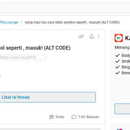
The Lounge
yang mau tau cara bikin symbol seperti , masuk! (ALT CODE)
K
ol seperti , masuk! (ALT CODE)
Menang 
Badg
Smil
Bing
Bene
:
tang simbol-simbol yang biasa agan temui di
i ini ♫, ☺, ☻, dan masih banyak lagi yang
Lihat isi thread
anjangan dari "American Standard Code for
Kutip
7.6K
Balasan
ih singkatnya, ane nyebut ini ALT Code