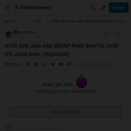
Entertainment
Masuk
...
Beranda
The Lounge
ISTRI GINI udah ANE BEKAP PAKE BANTAL HARI ITU JUGA GAN..! [NGAKAK]
DamSpursy
TS
06-12-2010 10:56
ISTRI GINI udah ANE BEKAP PAKE BANTAL HARI
ITU JUGA GAN..! [NGAKAK]
Bagikan
maaf gan kalo
maaf jg gan kalo salah kamar
maaf jg gan kalo agak BB
Lihat isi thread
ane cm mau share ajah gan...
tien212700 memberi reputasi