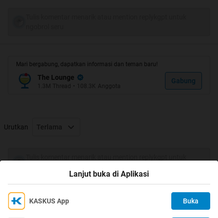
Tulis komentar menarik atau mention replykgpt untuk
ngobrol seru
Spoiler
for
ISI CHAT
:
Mari bergabung, dapatkan informasi dan teman baru!
The Lounge
Gabung
1.3M
Thread
•
108.3K
Anggota
boleh gan minta
Urutkan
Terlama
Quote:
Tulis komentar menarik atau mention replykgpt untuk
Liat juga Thread ane yg laen
ngobrol seru
Lanjut buka di Aplikasi
ini yang bego gw atau bulenya...
KASKUS App
Buka
Ikuti KASKUS di
Kami menggunakan Cookies
Makanan Khusus Dewasa