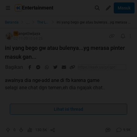
Entertainment
Masuk
...
Beranda
The Lounge
ini yang bego gw atau bulenya...yg merasa pinter masuk gan...
angel3wijaya
TS
02-11-2010 04:26
ini yang bego gw atau bulenya...yg merasa pinter
masuk gan...
Bagikan
awalnya dia nge-add ane di fb karena game
selagi ane chat dgn temen,eh dia ngajak chat..
tadinya ane pikir dia nanya ane bisa bahasa inggris ga..
Lihat isi thread
ternyata kaya gini gan..
0
130.5K
9.9K
Spoiler
for
No REPOST
: