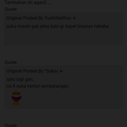
Tambahan dri agan2...,
Quote:
Original Posted By
YuriKilledYou
►
suka marah gak jelas kalo gi dapet biasnye hehehe
Quote:
Original Posted By
*Sakai
►
satu lagi gan..
no.8 suka kentut sembarangan
Quote: