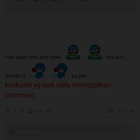
klau agan suka ane mnta
nya gan...,
ane jgn d
ya gan...,
kaskuser yg baik slalu mninggalkan
comment
0
61K
1.4K
Tulis komentar menarik atau mention replykgpt untuk
ngobrol seru