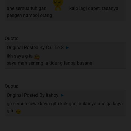
ane semua tuh gan
kalo lagi dapet, rasanya
pengen nampol orang
Quote:
Original Posted By
C.u.T.e.S
►
ikh saya g ia
saya mah seneng ia tidur g tanpa busana
Quote:
Original Posted By
liahoy
►
ga semua cewe kaya gitu kok gan, buktinya ane ga kaya
gitu