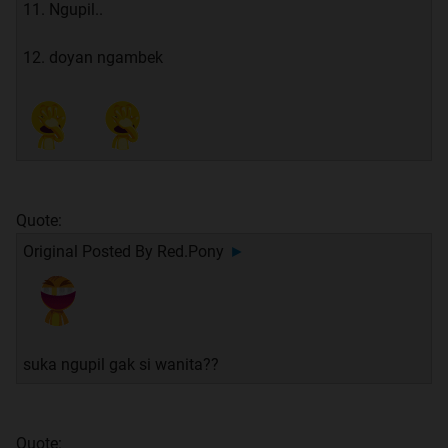
11. Ngupil..
12. doyan ngambek
Quote:
Original Posted By
Red.Pony
►
suka ngupil gak si wanita??
Quote: