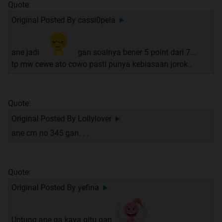
Quote:
Original Posted By
cassi0peia
►
ane jadi
gan soalnya bener 5 point dari 7...
tp mw cewe ato cowo pasti punya kebiasaan jorok..
Quote:
Original Posted By
Lollylover
►
ane cm no 345 gan. . .
Quote:
Original Posted By
yefina
►
Untung ane ga kaya gitu gan