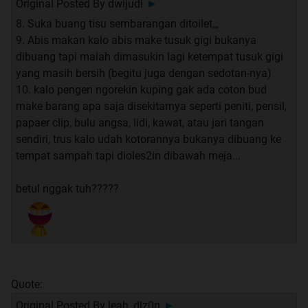
Original Posted By
dwijudi
►
8. Suka buang tisu sembarangan ditoilet,,,
9. Abis makan kalo abis make tusuk gigi bukanya
dibuang tapi malah dimasukin lagi ketempat tusuk gigi
yang masih bersih (begitu juga dengan sedotan-nya)
10. kalo pengen ngorekin kuping gak ada coton bud
make barang apa saja disekitarnya seperti peniti, pensil,
papaer clip, bulu angsa, lidi, kawat, atau jari tangan
sendiri, trus kalo udah kotorannya bukanya dibuang ke
tempat sampah tapi dioles2in dibawah meja...
betul nggak tuh?????
Quote:
Original Posted By
leah_dlz0n
►