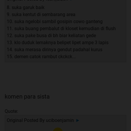
8. suka garuk baik
9. suka kentut di sembarang area
10. suka ngelobi sambil gosipin cowo ganteng
11. suka buang pembalut di kloset kemudian di flush
12. suka pake busa di bh biar keliatan gede
13. klo duduk lemaknya belipet lipet ampe 3 lapis
14. suka merasa dirinya gendut padahal kurus
15. demen catok rambut ckckck...
komen para sista
Quote:
Original Posted By
uciboenjamin
►