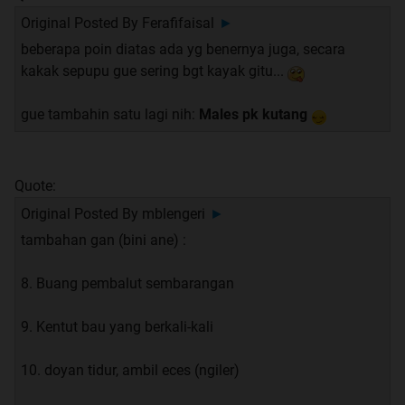
Original Posted By
Ferafifaisal
►
beberapa poin diatas ada yg benernya juga, secara
kakak sepupu gue sering bgt kayak gitu...
gue tambahin satu lagi nih:
Males pk kutang
Quote:
Original Posted By
mblengeri
►
tambahan gan (bini ane) :
8. Buang pembalut sembarangan
9. Kentut bau yang berkali-kali
10. doyan tidur, ambil eces (ngiler)