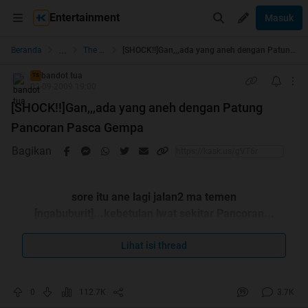
Entertainment
Masuk
...
Beranda
The Lounge
[SHOCK!!]Gan,,,ada yang aneh dengan Patung Pancoran Pasca Gempa
bandot tua
TS
02-09-2009 19:00
[SHOCK!!]Gan,,,ada yang aneh dengan Patung
Pancoran Pasca Gempa
Bagikan
sore itu ane lagi jalan2 ma temen
[ngabuburit]...kebetulan lwat sekitar Pancoran...
waktu gempa posisi ane sekitar 20 meter an dari patung
pancoran gan..
Lihat isi thread
pas itu ane lwat banyak orang di pinggir jalan...pada
teriak gempa...
0
112.7K
3.7K