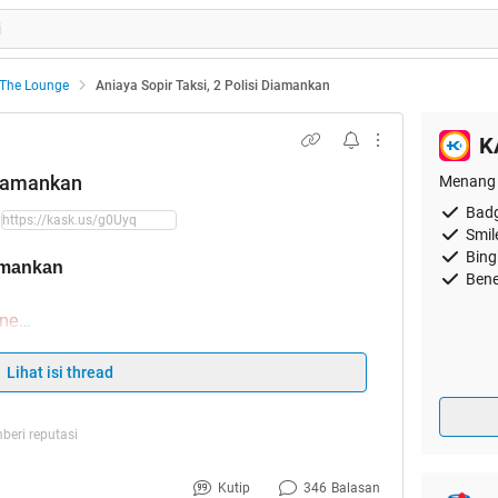
The Lounge
Aniaya Sopir Taksi, 2 Polisi Diamankan
K
 Diamankan
Menang 
Badg
Smil
Bing
iamankan
Bene
one
 arogan kembali ditunjukan penegak hukum. Kali
Lihat isi thread
sian Polsek Tenaya dan Polres Rokan Hilir.
iayaan terhada seorang sopir taksi Puskopin
beri reputasi
ipka Agus, Polsek Tenayan Raya dan rekanya
Kutip
346
Balasan