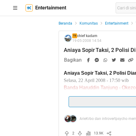
Entertainment
Beranda
Komunitas
Entertainment
chief kadam
TS
19-05-2008 14:54
Aniaya Sopir Taksi, 2 Polisi
Bagikan
Aniaya Sopir Taksi, 2 Polisi D
Selasa, 22 April 2008 - 17:50 wib
Banda Haruddin Tanjung - Okez
PEKANBARU
- Aksi brutal dan
ini melibatkan dua anggota kepol
Mereka diduga melakukan pengan
Pekanbaru
ArieKrbo dan introvertpsycho mem
Kedua anggota tersebut yakni Br
2
13.9K