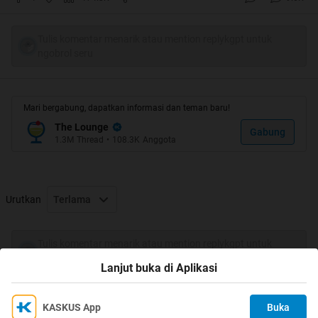
Tulis komentar menarik atau mention replykgpt untuk
ngobrol seru
Mari bergabung, dapatkan informasi dan teman baru!
The Lounge
Gabung
1.3M
Thread
•
108.3K
Anggota
Urutkan
Terlama
Tulis komentar menarik atau mention replykgpt untuk
ngobrol seru
Lanjut buka di Aplikasi
KASKUS App
Buka
Ikuti KASKUS di