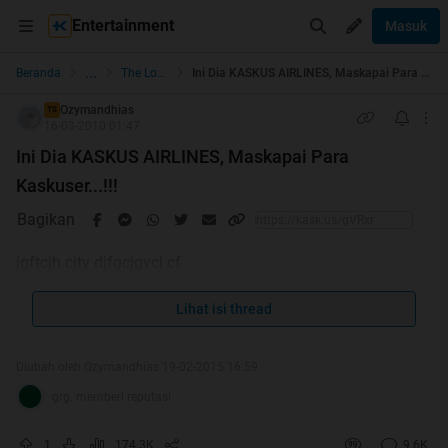
Entertainment
Masuk
...
Beranda
The Lounge
Ini Dia KASKUS AIRLINES, Maskapai Para Kaskuser...!!!
Ozymandhias
TS
16-03-2010 01:47
Ini Dia KASKUS AIRLINES, Maskapai Para
Kaskuser...!!!
Bagikan
jgftcjh cjty djfgcjgvcj cf
Lihat isi thread
Diubah oleh Ozymandhias 19-02-2015 16:59
grg. memberi reputasi
1
174.3K
9.6K