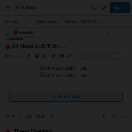
Games
Masuk
...
Beranda
Online Games
All About AUDITION.....
ranmaiden
TS
24-05-2008 02:10
All About AUDITION.....
Bagikan
Lihat isi thread
AUDITION
Ayodance..
0
129.2K
5.5K
berhubung Thread yg lama blm balik2 kita bahas di mari
aja ya..
Thread Digembok