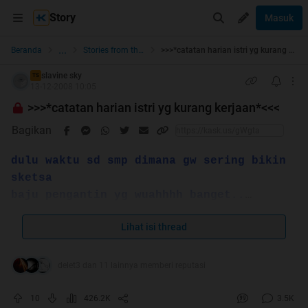
Story
Masuk
...
Beranda
Stories from the Heart
>>>*catatan harian istri yg kurang kerjaan*<<<
slavine sky
TS
13-12-2008 10:05
>>>*catatan harian istri yg kurang kerjaan*<<<
Bagikan
dulu waktu sd smp dimana gw sering bikin
sketsa
baju pengantin yg wuahhhh banget..
adalah sketsa yg malah seperti baju putri
Lihat isi thread
salju
dipengaruhi oleh dongeng2 tentang
pangeran tampan, tinggi, putih, baik hati
delet3 dan 11 lainnya memberi reputasi
dan setia tentunya
karena di setiap akhir dongeng selalu di
10
426.2K
3.5K