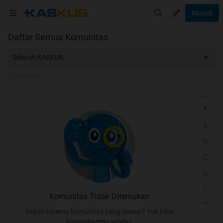
Masuk
Daftar Semua Komunitas
Seluruh KASKUS
*
A
B
C
D
E
Komunitas Tidak Ditemukan
F
Belum ketemu komunitas yang sesuai? Yuk bikin
G
komunitasmu sendiri.