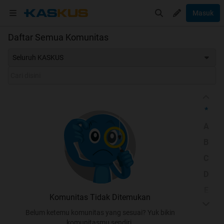
Masuk
Daftar Semua Komunitas
Seluruh KASKUS
*
A
B
C
D
E
Komunitas Tidak Ditemukan
F
Belum ketemu komunitas yang sesuai? Yuk bikin
G
komunitasmu sendiri.