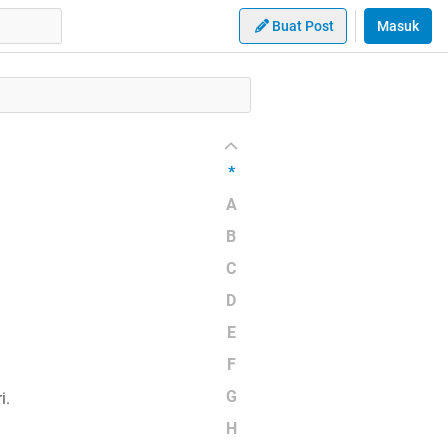
Buat Post
Masuk
*
A
B
C
D
E
F
G
i.
H