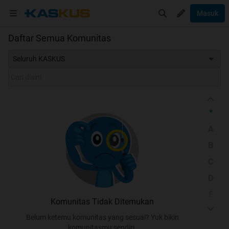
Masuk
Daftar Semua Komunitas
Seluruh KASKUS
*
A
B
C
D
E
Komunitas Tidak Ditemukan
F
Belum ketemu komunitas yang sesuai? Yuk bikin
G
komunitasmu sendiri.