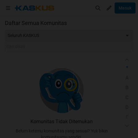
Masuk
Daftar Semua Komunitas
Seluruh KASKUS
*
A
B
C
D
E
Komunitas Tidak Ditemukan
F
Belum ketemu komunitas yang sesuai? Yuk bikin
G
komunitasmu sendiri.