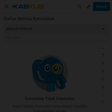
Masuk
Daftar Semua Komunitas
Seluruh KASKUS
*
A
B
C
D
E
Komunitas Tidak Ditemukan
F
Belum ketemu komunitas yang sesuai? Yuk bikin
G
komunitasmu sendiri.