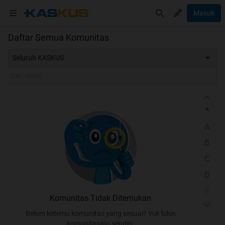
Masuk
Daftar Semua Komunitas
Seluruh KASKUS
*
A
B
C
D
E
Komunitas Tidak Ditemukan
F
Belum ketemu komunitas yang sesuai? Yuk bikin
G
komunitasmu sendiri.